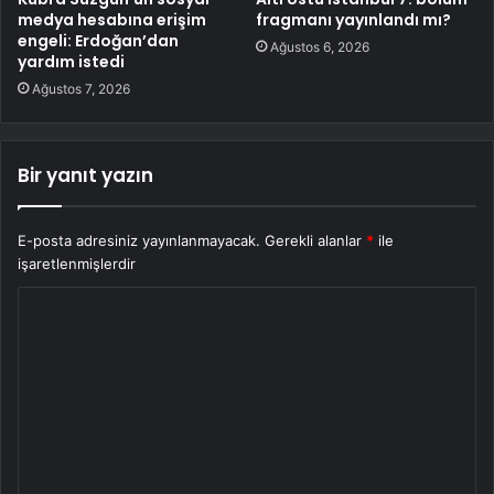
medya hesabına erişim
fragmanı yayınlandı mı?
engeli: Erdoğan’dan
Ağustos 6, 2026
yardım istedi
Ağustos 7, 2026
Bir yanıt yazın
E-posta adresiniz yayınlanmayacak.
Gerekli alanlar
*
ile
işaretlenmişlerdir
Y
o
r
u
m
*