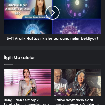
5-11 Aralık Haftası İkizler burcunu neler bekliyor?
İlgili Makaleler
Bengü’den sert tepki:
Safiye Soyman’ın evlat
Estetik konuşmayalım, çok
acısı dinmiyor; oğlu Harun