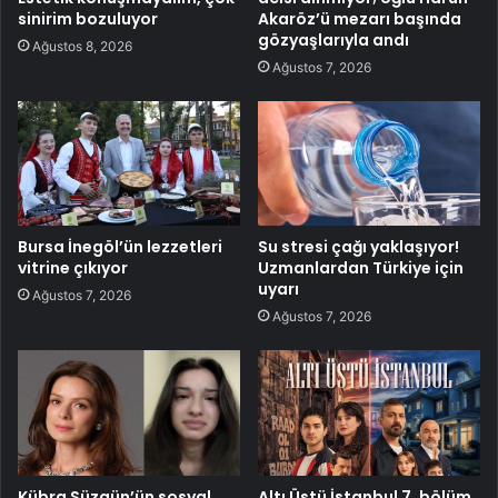
sinirim bozuluyor
Akaröz’ü mezarı başında
gözyaşlarıyla andı
Ağustos 8, 2026
Ağustos 7, 2026
Bursa İnegöl’ün lezzetleri
Su stresi çağı yaklaşıyor!
vitrine çıkıyor
Uzmanlardan Türkiye için
uyarı
Ağustos 7, 2026
Ağustos 7, 2026
Kübra Süzgün’ün sosyal
Altı Üstü İstanbul 7. bölüm