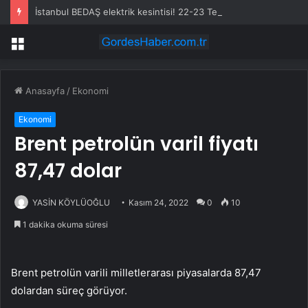
İstanbul BEDAŞ elektrik kesintisi! 22-23 Temmuz İstanbul’da elektrik kesintisi ne zaman bitecek, elektrikler ne zaman gelecek?
Menü
Anasayfa
/
Ekonomi
Ekonomi
Brent petrolün varil fiyatı
87,47 dolar
YASİN KÖYLÜOĞLU
Kasım 24, 2022
0
10
1 dakika okuma süresi
Brent petrolün varili milletlerarası piyasalarda 87,47
dolardan süreç görüyor.