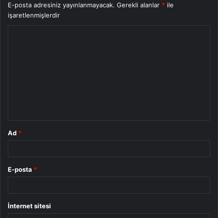
E-posta adresiniz yayınlanmayacak.
Gerekli alanlar
*
ile
işaretlenmişlerdir
Y
o
r
u
m
*
Ad
*
E-posta
*
İnternet sitesi