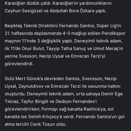
Karaoğlan düdük çaldı. Karaoğlan’ın yardımcılıklarını
Ceyhun Sesigüzel ve Abdullah Bora Özkara yaptı.
Beşiktaş Teknik Direktörü Fernando Santos, Süper Lig’in
21. haftasında deplasmanda 4-0 mağlup edilen Pendikspor
maçının 11’inde 3 değişiklik yaptı. Deneyimli teknik adam,
ilk 11’de Onur Bulut, Tayyip Talha Sanuç ve Umut Meraş’ın
yerine Svesson, Necip Uysal ve Emrecan Terzi’yi
görevlendirdi.
Golü Mert Günok’a devreden Santos, Svensson, Necip
Uysal, Zaynutdivov ve Emrecan Terzi ile savunma hattını
oluşturdu. Deneyimli teknik adam, orta sahaya Demir Ege
Tıknaz, Tayfur Bingöl ve Gedson Fernandes’i
görevlendirirken; Formayı sağ kanatta Rashica’ya, sol
kanatta ise Semih Kılıçsoy’a verdi. Fernando Santos’un gol
atma tercihi Cenk Tosun oldu.