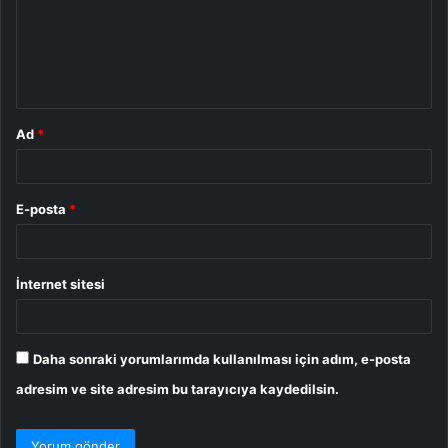
u
m
*
Ad
*
E-posta
*
İnternet sitesi
Daha sonraki yorumlarımda kullanılması için adım, e-posta
adresim ve site adresim bu tarayıcıya kaydedilsin.