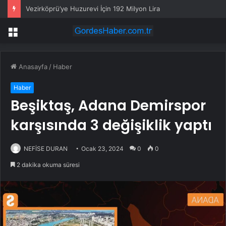
Vezirköprü’ye Huzurevi İçin 192 Milyon Lira
Menü
Anasayfa
/
Haber
Haber
Beşiktaş, Adana Demirspor
karşısında 3 değişiklik yaptı
NEFİSE DURAN
Ocak 23, 2024
0
0
2 dakika okuma süresi