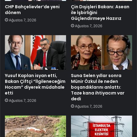
CHP Bahçelievler’de yeni
Çin Dışişleri Bakanı: Asean
dönem
ile İşbirliğini
Güçlendirmeye Hazırız
Ağustos 7, 2026
Ağustos 7, 2026
Yusuf Kaplan isyan etti,
Suna Selen yıllar sonra
Bakan Çiftçi “İlgileneceğim
Münir Özkul ile neden
Hocam” diyerek müdahale
boşandıklarını anlattı:
etti
Taze kana ihtiyacım var
dedi
Ağustos 7, 2026
Ağustos 7, 2026