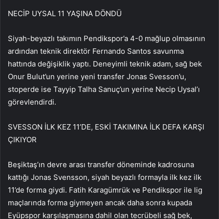
NECİP UYSAL 11 YAŞINA DÖNDÜ
Siyah-beyazlı takımın Pendikspor’a 4-0 mağlup olmasının
ardından teknik direktör Fernando Santos savunma
hattında değişiklik yaptı. Deneyimli teknik adam, sağ bek
Onur Bulut’un yerine yeni transfer Jonas Svesson’u,
stoperde ise Tayyip Talha Sanuç’un yerine Necip Uysal’ı
görevlendirdi.
SVESSON İLK KEZ 11’DE, ESKİ TAKIMINA İLK DEFA KARŞI
ÇIKIYOR
Beşiktaş’ın devre arası transfer döneminde kadrosuna
kattığı Jonas Svensson, siyah beyazlı formayla ilk kez ilk
11’de forma giydi. Fatih Karagümrük ve Pendikspor ile lig
maçlarında forma giymeyen ancak daha sonra kupada
Eyüpspor karşılaşmasına dahil olan tecrübeli sağ bek,