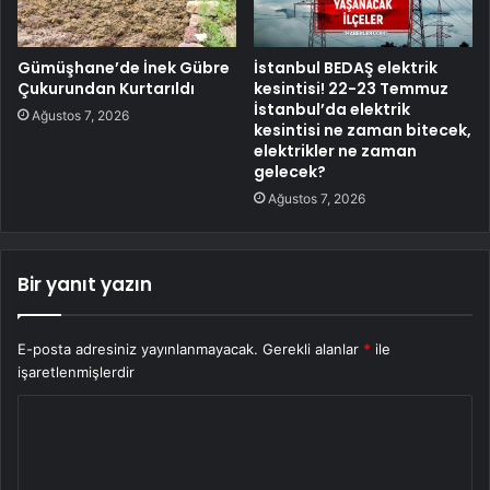
Gümüşhane’de İnek Gübre
İstanbul BEDAŞ elektrik
Çukurundan Kurtarıldı
kesintisi! 22-23 Temmuz
İstanbul’da elektrik
Ağustos 7, 2026
kesintisi ne zaman bitecek,
elektrikler ne zaman
gelecek?
Ağustos 7, 2026
Bir yanıt yazın
E-posta adresiniz yayınlanmayacak.
Gerekli alanlar
*
ile
işaretlenmişlerdir
Y
o
r