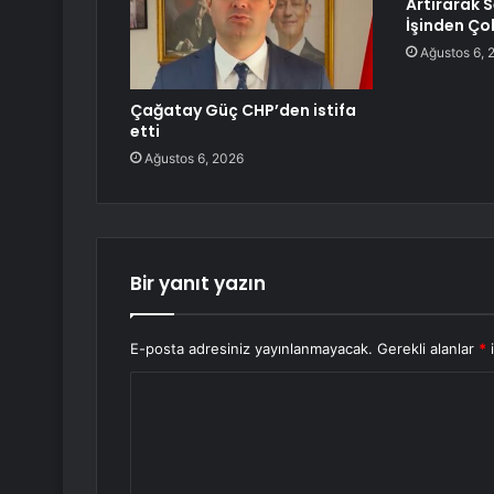
Artırarak
İşinden Ço
Ağustos 6, 
Çağatay Güç CHP’den istifa
etti
Ağustos 6, 2026
Bir yanıt yazın
E-posta adresiniz yayınlanmayacak.
Gerekli alanlar
*
i
Y
o
r
u