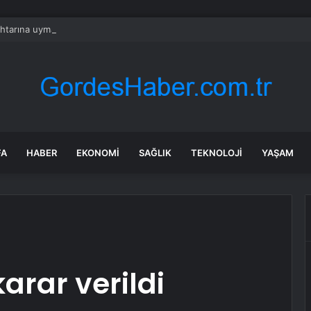
 ihtarına uymayan ehliyetsiz ve alkollü sürücüye 450 bin TL ceza
FA
HABER
EKONOMI
SAĞLIK
TEKNOLOJI
YAŞAM
karar verildi