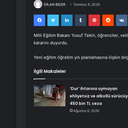
DİLAN BİÇER
Temmuz 6, 2026
Facebook
Twitter
LinkedIn
Tumblr
Pinterest
Reddit
Milli Eğitim Bakanı Yusuf Tekin, öğrenciler, veli
kararını duyurdu.
Yeni eğitim öğretim yılı planlamasına ilişkin bil
İlgili Makaleler
‘Dur’ ihtarına uymayan
ehliyetsiz ve alkollü sürücü
450 bin TL ceza
Ağustos 6, 2026