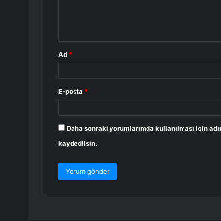
m
*
Ad
*
E-posta
*
Daha sonraki yorumlarımda kullanılması için adı
kaydedilsin.