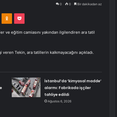
0
0
Bir dakikadan az
VKontakte
Odnoklassniki
Pocket
ler ve eğitim camiasını yakından ilgilendiren ara tatil
gi veren Tekin, ara tatillerin kalkmayacağını açıkladı.
İstanbul’da ‘kimyasal madde’
ye
alarmı: Fabrikada işçiler
tahliye edildi
Ağustos 6, 2026