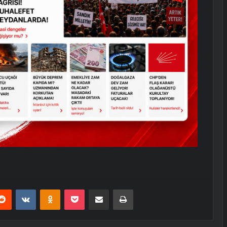
erest
Reddit
VKontakte
Odnoklassniki
Pocket
E-Posta ile paylaş
Yazdır