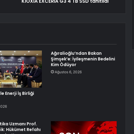
KIOXIA EXCERIA G3 4 TB SSD tanıtıldı
Ağıralioğlu’ndan Bakan
Şimşek’e: İyileşmenin Bedelini
Kim Ödüyor
Ağustos 6, 2026
e Enerji İş Birliği
2026
itika Uzmanı Prof.
lik: Hükümet Refahı