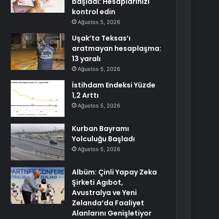
başladı: Hesaplarınızı
kontrol edin
Ağustos 5, 2026
Uşak’ta Teksas’ı
aratmayan hesaplaşma:
13 yaralı
Ağustos 5, 2026
İstihdam Endeksi Yüzde
1,2 Arttı
Ağustos 5, 2026
Kurban Bayramı
Yolculuğu Başladı
Ağustos 5, 2026
Albüm: Çinli Yapay Zeka
Şirketi Agıbot,
Avustralya ve Yeni
Zelanda’da Faaliyet
Alanlarını Genişletiyor