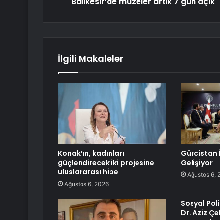
Balıkesir’de müzeler artık 7 gün açık
İlgili Makaleler
Konak’ın, kadınları
Gürcistan İl
güçlendirecek iki projesine
Gelişiyor
uluslararası hibe
Ağustos 6, 
Ağustos 6, 2026
Sosyal Pol
Dr. Aziz Çe