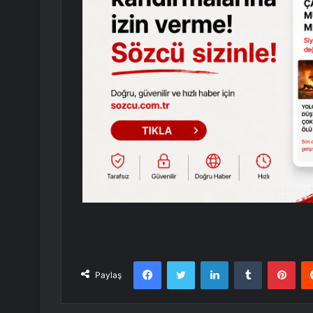
Facebook
Twitter
LinkedIn
Tumblr
Pint
Paylaş