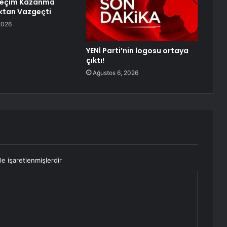
 Seçim Kazanma
ktan Vazgeçti
2026
YENİ Parti’nin logosu ortaya
çıktı!
Ağustos 6, 2026
le işaretlenmişlerdir