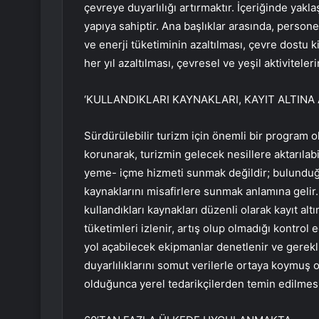
çevreye duyarlılığı artırmaktır. İçeriğinde yak
yapıya sahiptir. Ana başlıklar arasında, persone
ve enerji tüketiminin azaltılması, çevre dostu k
her yıl azaltılması, çevresel ve yeşil aktiviteler
‘KULLANDIKLARI KAYNAKLARI, KAYIT ALTIN
Sürdürülebilir turizm için önemli bir program o
korunarak, turizmin gelecek nesillere aktarıla
yeme- içme hizmeti sunmak değildir; bulundu
kaynaklarını misafirlere sunmak anlamına gelir
kullandıkları kaynakları düzenli olarak kayıt altı
tüketimleri izlenir, artış olup olmadığı kontrol 
yol açabilecek ekipmanlar denetlenir ve gerekli
duyarlılıklarını somut verilerle ortaya koymuş 
olduğunca yerel tedarikçilerden temin edilmesi