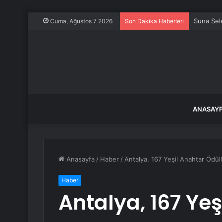
Suna Sele
Cuma, Ağustos 7 2026
Son Dakika Haberleri
ANASAY
Anasayfa
/
Haber
/
Antalya, 167 Yeşil Anahtar Ödüll
Haber
Antalya, 167 Ye