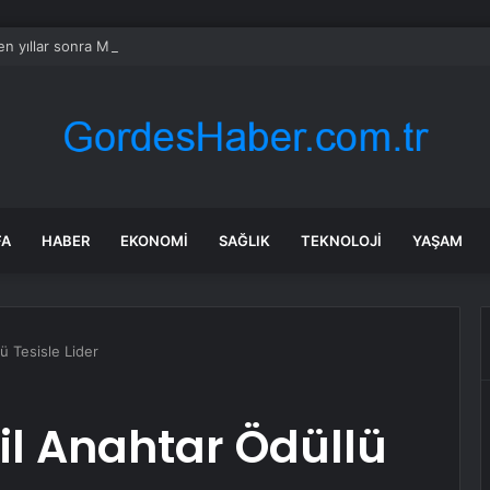
n yıllar sonra Münir Özkul ile neden boşandıklarını anlattı: Taze kana iht
FA
HABER
EKONOMI
SAĞLIK
TEKNOLOJI
YAŞAM
ü Tesisle Lider
şil Anahtar Ödüllü