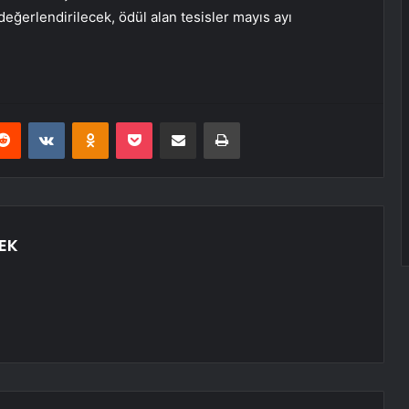
değerlendirilecek, ödül alan tesisler mayıs ayı
erest
Reddit
VKontakte
Odnoklassniki
Pocket
E-Posta ile paylaş
Yazdır
EK