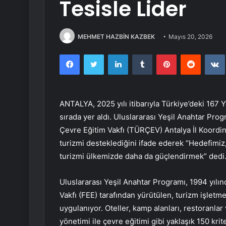
Tesisle Lider
MEHMET HAZBİN KAZBEK
Mayıs 20, 2026
Facebook
Twitter
LinkedIn
Tumblr
Pinterest
Reddit
ANTALYA, 2025 yılı itibarıyla Türkiye’deki 167 Y
sırada yer aldı. Uluslararası Yeşil Anahtar Pro
Çevre Eğitim Vakfı (TÜRÇEV) Antalya İl Koordin
turizmi desteklediğini ifade ederek “Hedefimiz,
turizmi ülkemizde daha da güçlendirmek” dedi
Uluslararası Yeşil Anahtar Programı, 1994 yılın
Vakfı (FEE) tarafından yürütülen, turizm işletme
uygulanıyor. Oteller, kamp alanları, restoranlar v
yönetimi ile çevre eğitimi gibi yaklaşık 150 krit