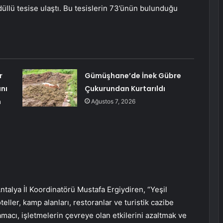
ödüllü tesise ulaştı. Bu tesislerin 73’ünün bulunduğu
r
Gümüşhane’de İnek Gübre
nı
Çukurundan Kurtarıldı
m
Ağustos 7, 2026
lya İl Koordinatörü Mustafa Ergiydiren, “Yeşil
ller, kamp alanları, restoranlar ve turistik cazibe
acı, işletmelerin çevreye olan etkilerini azaltmak ve