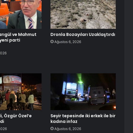
arıgül ve Mahmut
Dronla Bozayıları Uzaklaştırdı
yeni parti
Ağustos 6, 2026
ı
2026
i, Özgür Özel’e
Seyir tepesinde iki erkek ile bir
di
kadına infaz
2026
Ağustos 6, 2026