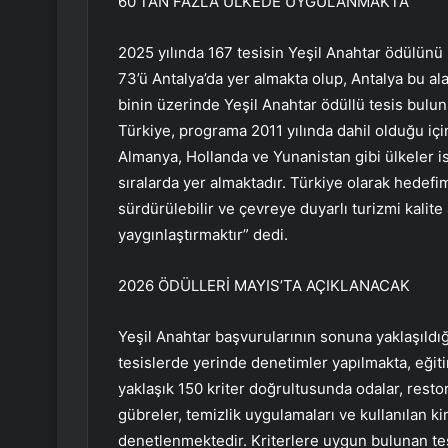
60’TAN FAZLA ÜLKEDE UYGULANMAKTA
2025 yılında 167 tesisin Yeşil Anahtar ödülünü 
73’ü Antalya’da yer almakta olup, Antalya bu al
binin üzerinde Yeşil Anahtar ödüllü tesis bulu
Türkiye, programa 2011 yılında dahil olduğu için
Almanya, Hollanda ve Yunanistan gibi ülkeler is
sıralarda yer almaktadır. Türkiye olarak hedefim
sürdürülebilir ve çevreye duyarlı turizmi kalite
yaygınlaştırmaktır” dedi.
2026 ÖDÜLLERİ MAYIS’TA AÇIKLANACAK
Yeşil Anahtar başvurularının sonuna yaklaşıldı
tesislerde yerinde denetimler yapılmakta, eğitim
yaklaşık 150 kriter doğrultusunda odalar, restora
gübreler, temizlik uygulamaları ve kullanılan ki
denetlenmektedir. Kriterlere uygun bulunan tes