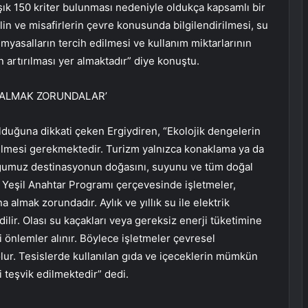
laşık 150 kriter bulunması nedeniyle oldukça kapsamlı bir
lin ve misafirlerin çevre konusunda bilgilendirilmesi, su
imyasalların tercih edilmesi ve kullanım miktarlarının
in artırılması yer almaktadır” diye konuştu.
A ALMAK ZORUNDALAR’
lduğuna dikkati çeken Ergiydiren, “Ekolojik dengelerin
bilmesi gerekmektedir. Turizm yalnızca konaklama ya da
ğumuz destinasyonun doğasını, suyunu ve tüm doğal
. Yeşil Anahtar Programı çerçevesinde işletmeler,
na almak zorundadır. Aylık ve yıllık su ile elektrik
edilir. Olası su kaçakları veya gereksiz enerji tüketimine
 önlemler alınır. Böylece işletmeler çevresel
olur. Tesislerde kullanılan gıda ve içeceklerin mümkün
 teşvik edilmektedir” dedi.