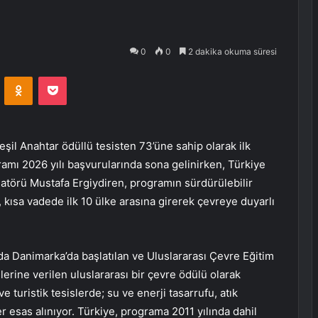
0
0
2 dakika okuma süresi
VKontakte
Odnoklassniki
Pocket
eşil Anahtar ödüllü tesisten 73’üne sahip olarak ilk
gramı 2026 yılı başvurularında sona gelinirken, Türkiye
atörü Mustafa Ergiydiren, programın sürdürülebilir
 kısa vadede ilk 10 ülke arasına girerek çevreye duyarlı
.
da Danimarka’da başlatılan ve Uluslararası Çevre Eğitim
lerine verilen uluslararası bir çevre ödülü olarak
e turistik tesislerde; su ve enerji tasarrufu, atık
er esas alınıyor. Türkiye, programa 2011 yılında dahil