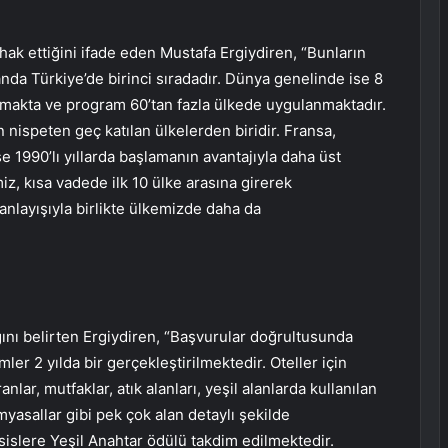
hak ettiğini ifade eden Mustafa Ergiydiren, “Bunların
anda Türkiye’de birinci sıradadır. Dünya genelinde ise 8
nmakta ve program 60’tan fazla ülkede uygulanmaktadır.
 nispeten geç katılan ülkelerden biridir. Fransa,
e 1990’lı yıllarda başlamanın avantajıyla daha üst
iz, kısa vadede ilk 10 ülke arasına girerek
 anlayışıyla birlikte ülkemizde daha da
ğını belirten Ergiydiren, “Başvurular doğrultusunda
ler 2 yılda bir gerçekleştirilmektedir. Oteller için
nlar, mutfaklar, atık alanları, yeşil alanlarda kullanılan
myasallar gibi pek çok alan detaylı şekilde
islere Yeşil Anahtar ödülü takdim edilmektedir.