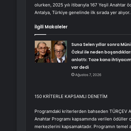
olurken, 2025 yılı itibarıyla 167 Yeşil Anahtar 
Antalya, Türkiye genelinde ilk sırada yer alıyor.
İlgili Makaleler
Suna Selen yıllar sonra Müni
Özkul ile neden boşandıkları
anlattı: Taze kana ihtiyacı
var dedi
Ağustos 7, 2026
150 KRİTERLE KAPSAMLI DENETİM
Programdaki kriterlerden bahseden TÜRÇEV Anta
Anahtar Programı kapsamında verilen ödüller ote
merkezlerini kapsamaktadır. Programın temel am