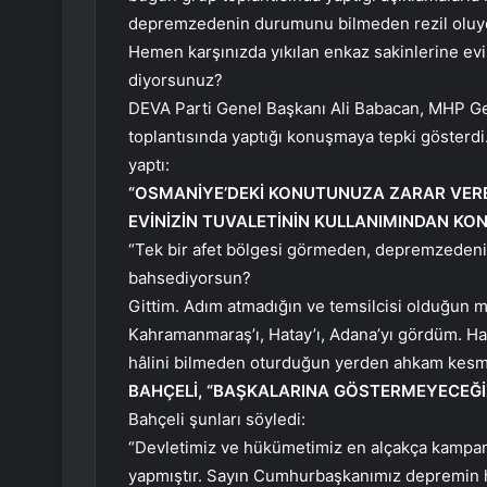
depremzedenin durumunu bilmeden rezil oluyor
Hemen karşınızda yıkılan enkaz sakinlerine evin
diyorsunuz?
DEVA Parti Genel Başkanı Ali Babacan, MHP Ge
toplantısında yaptığı konuşmaya tepki gösterd
yaptı:
“OSMANİYE’DEKİ KONUTUNUZA ZARAR VEREN
EVİNİZİN TUVALETİNİN KULLANIMINDAN K
“Tek bir afet bölgesi görmeden, depremzedeni
bahsediyorsun?
Gittim. Adım atmadığın ve temsilcisi olduğun 
Kahramanmaraş’ı, Hatay’ı, Adana’yı gördüm. Ha
hâlini bilmeden oturduğun yerden ahkam kesm
BAHÇELİ, “BAŞKALARINA GÖSTERMEYECEĞİZ
Bahçeli şunları söyledi:
“Devletimiz ve hükümetimiz en alçakça kampa
yapmıştır. Sayın Cumhurbaşkanımız depremin h