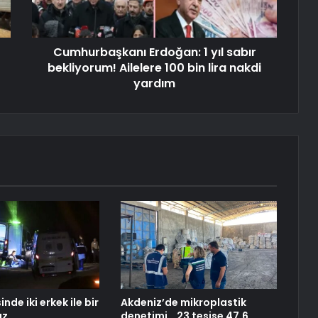
Cumhurbaşkanı Erdoğan: 1 yıl sabır
bekliyorum! Ailelere 100 bin lira nakdi
yardım
nde iki erkek ile bir
Akdeniz’de mikroplastik
az
denetimi… 23 tesise 47,6