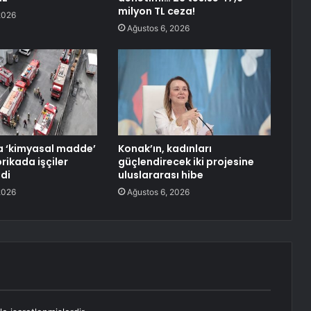
milyon TL ceza!
2026
Ağustos 6, 2026
a ‘kimyasal madde’
Konak’ın, kadınları
rikada işçiler
güçlendirecek iki projesine
ldi
uluslararası hibe
2026
Ağustos 6, 2026