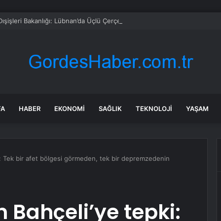
ışişleri Bakanlığı: Lübnan’da Üçlü Çerçeve Anlaşmasının İlk Pilot Uygulama
FA
HABER
EKONOMI
SAĞLIK
TEKNOLOJI
YAŞAM
i: Tek bir afet bölgesi görmeden, tek bir depremzedenin
 Bahçeli’ye tepki: