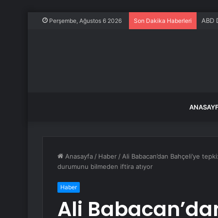
ABD D
Perşembe, Ağustos 6 2026
Son Dakika Haberleri
ANASAY
Anasayfa
/
Haber
/
Ali Babacan’dan Bahçeli’ye tepk
durumunu bilmeden iftira atıyor
Haber
Ali Babacan’dan