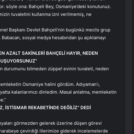
. söyle ona: Bahçeli Bey, Osmaniye’deki konutunuz.
izin tuvaletini kullanma izni verilmemiş, ne
nel Başkanı Devlet Bahçeli’nin bugünkü meclis grup
i. Babacan, sosyal medya hesabından şu açıklamayı
 AZALT SAKİNLERİ BAHÇELİ HAYIR, NEDEN
ONUŞUYORSUNUZ”
n durumunu bilmeden züppe! evinin tuvaleti, neden
memleketin Osmaniye halini gördüm. Adıyaman’ı,
yatta kalanlarımızı dinledim. Masal anlatma, memleketin
e.”
, İSTİSMAR REKABETİNDE DEĞİLİZ” DEDİ
nyaları görmezden gelerek üzerine düşen görevi
arabeye çevirdiği illerimize giderek incelemelerde