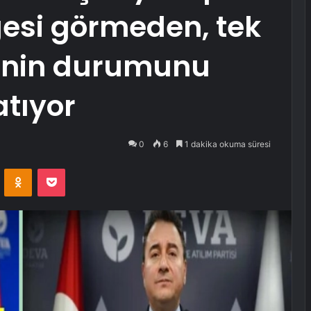
lgesi görmeden, tek
enin durumunu
atıyor
0
6
1 dakika okuma süresi
VKontakte
Odnoklassniki
Pocket