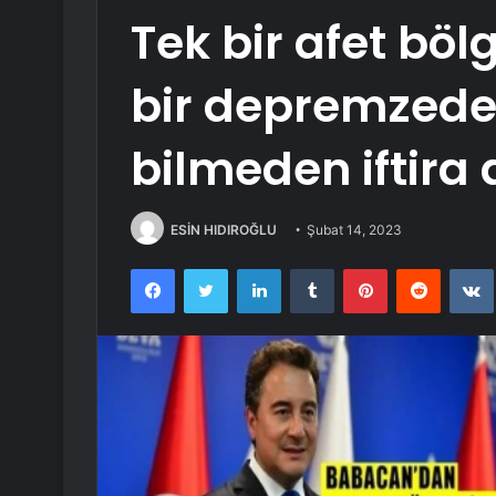
Tek bir afet bö
bir depremzed
bilmeden iftira 
ESİN HIDIROĞLU
Şubat 14, 2023
Facebook
Twitter
LinkedIn
Tumblr
Pinterest
Reddit