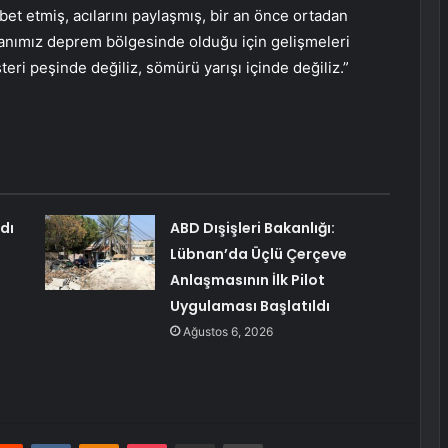
t etmiş, acılarını paylaşmış, bir an önce ortadan
kanımız deprem bölgesinde olduğu için gelişmeleri
teri peşinde değiliz, sömürü yarışı içinde değiliz.”
dı
ABD Dışişleri Bakanlığı:
Lübnan’da Üçlü Çerçeve
Anlaşmasının İlk Pilot
Uygulaması Başlatıldı
Ağustos 6, 2026
erest
Reddit
VKontakte
Odnoklassniki
Pocket
E-Posta ile paylaş
Yazdır