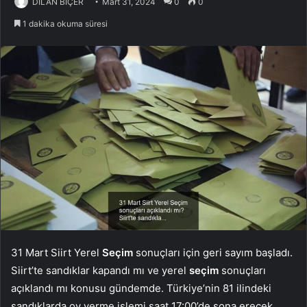
DİLAN BİÇER
Mart 31, 2024
0
0
1 dakika okuma süresi
31 Mart Siirt Yerel
Seçim
sonuçları için geri sayım başladı.
Siirt’te sandıklar kapandı mı ve yerel
seçim
sonuçları
açıklandı mı konusu gündemde. Türkiye’nin 81 ilindeki
sandıklarda oy verme işlemi saat 17:00’de sona erecek.