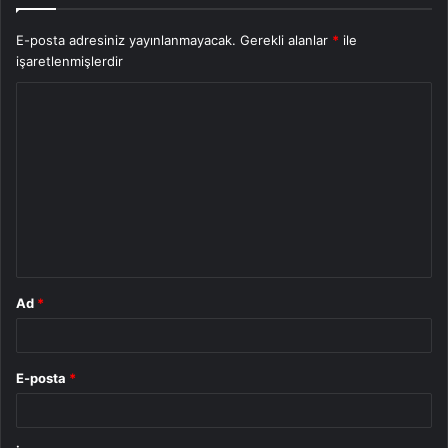
E-posta adresiniz yayınlanmayacak.
Gerekli alanlar
*
ile
işaretlenmişlerdir
Y
o
r
u
m
*
Ad
*
E-posta
*