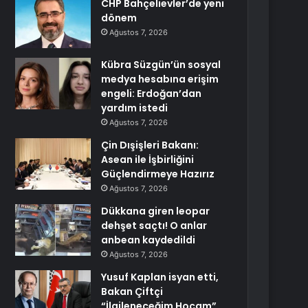
CHP Bahçelievler’de yeni
dönem
Ağustos 7, 2026
Kübra Süzgün’ün sosyal
medya hesabına erişim
engeli: Erdoğan’dan
yardım istedi
Ağustos 7, 2026
Çin Dışişleri Bakanı:
Asean ile İşbirliğini
Güçlendirmeye Hazırız
Ağustos 7, 2026
Dükkana giren leopar
dehşet saçtı! O anlar
anbean kaydedildi
Ağustos 7, 2026
Yusuf Kaplan isyan etti,
Bakan Çiftçi
“İlgileneceğim Hocam”