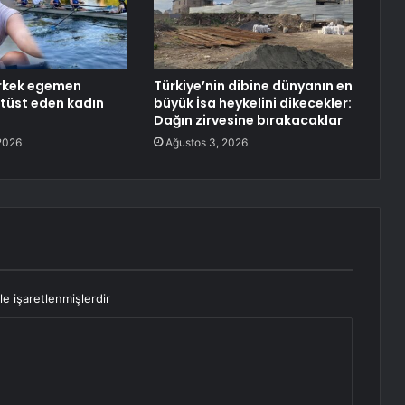
 erkek egemen
Türkiye’nin dibine dünyanın en
ltüst eden kadın
büyük İsa heykelini dikecekler:
Dağın zirvesine bırakacaklar
2026
Ağustos 3, 2026
le işaretlenmişlerdir