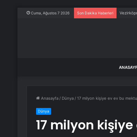
Vezirköpr
Cuma, Ağustos 7 2026
Son Dakika Haberleri
ANASAY
Anasayfa
/
Dünya
/
17 milyon kişiye ev ev bu mektu
Dünya
17 milyon kişiy