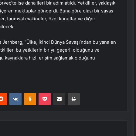
ç’te ise daha ileri bir adım atıldı. Yetkililer, yaklaşık
ı içeren mektuplar gönderdi. Buna göre olası bir savaş
, tarımsal makineler, özel konutlar ve diğer
ilecek.
rs Jernberg, “Ülke, İkinci Dünya Savaşı’ndan bu yana en
kililer, bu yetkilerin bir yıl geçerli olduğunu ve
ğu kaynaklara hızlı erişim sağlamak olduğunu
erest
Reddit
VKontakte
Odnoklassniki
Pocket
E-Posta ile paylaş
Yazdır