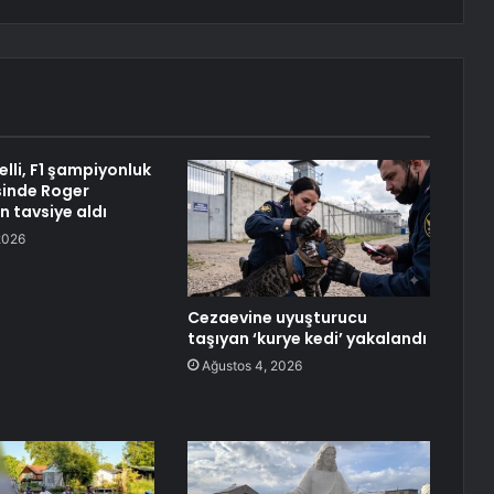
lli, F1 şampiyonluk
inde Roger
n tavsiye aldı
2026
Cezaevine uyuşturucu
taşıyan ‘kurye kedi’ yakalandı
Ağustos 4, 2026