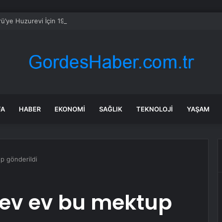
ü’ye Huzurevi İçin 192 Milyon Lira
FA
HABER
EKONOMI
SAĞLIK
TEKNOLOJI
YAŞAM
p gönderildi
e ev ev bu mektup