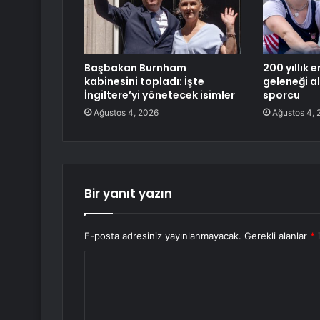
Başbakan Burnham
200 yıllık
kabinesini topladı: İşte
geleneği a
İngiltere’yi yönetecek isimler
sporcu
Ağustos 4, 2026
Ağustos 4, 
Bir yanıt yazın
E-posta adresiniz yayınlanmayacak.
Gerekli alanlar
*
i
Y
o
r