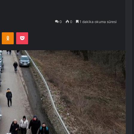
0
0
1 dakika okuma süresi
VKontakte
Odnoklassniki
Pocket