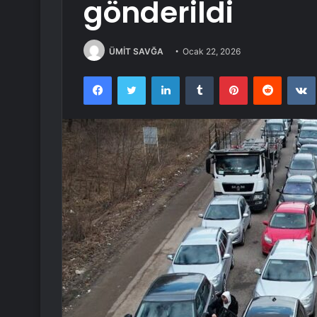
gönderildi
ÜMİT SAVĞA
Ocak 22, 2026
Facebook
Twitter
LinkedIn
Tumblr
Pinterest
Reddit