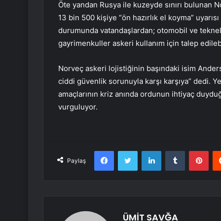
Öte yandan Rusya ile kuzeyde sınırı bulunan Norve
13 bin 500 kişiye “ön hazırlık el koyma” uyarıs
durumunda vatandaşlardan; otomobil ve tekneler
gayrimenkuller askeri kullanım için talep edileb
Norveç askeri lojistiğinin başındaki isim Ande
ciddi güvenlik sorunuyla karşı karşıya” dedi. Yet
amaçlarının kriz anında ordunun ihtiyaç duydu
vurguluyor.
Facebook
Twitter
LinkedIn
Tumblr
Pint
Paylaş
ÜMİT SAVĞA